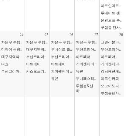
아트인마르..
루네이트 팬..
온앤오프 콘..
루셈블 팬사..
24
25
26
27
28
차은우 수행..
차은우 수행..
차은우 수행..
차은우 수행..
그린리본마..
미아이 공항..
대구지역박..
루네이트 출..
부산코리아..
부산코리아..
대구지역박..
부산코리아..
부산코리아..
아트페어
아트페어
더쇼
아트페어
아트페어
케이펫페어 ..
케이펫페어 ..
부산코리아..
키스오브라..
케이펫페어 ..
뮤콘
강남패션페..
뮤콘
두니페스티..
아트인커피
루셈블&산
오모이노타..
하..
루셈블팬사..