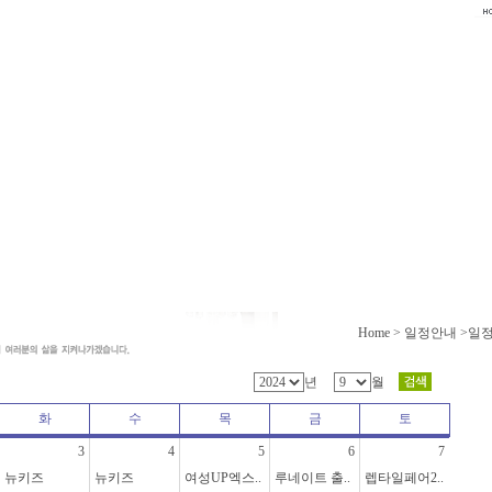
Home > 일정안내 >일
년
월
화
수
목
금
토
3
4
5
6
7
뉴키즈
뉴키즈
여성UP엑스..
루네이트 출..
렙타일페어2..