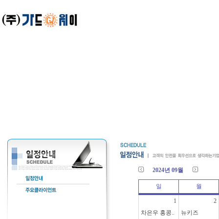
2024년 09월
일
월
1
2
차은우 홍콩..
뉴키즈