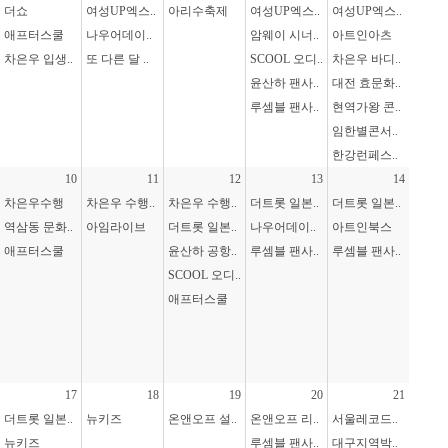
더쇼
여성UP엑스..
아리수축제
여성UP엑스..
여성UP엑스..
애프터스쿨
나우어데이..
암웨이 시너..
아트인아츠
차은우 입생..
또 다른 달 ..
SCOOL 오디..
차은우 바디..
윤산하 팬사..
대전 효문화..
루셈블 팬사..
현역가왕 콘..
임한별콘서..
한강런페스..
10
11
12
13
14
차은우수행
차은우 수행..
차은우 수행..
더트롯 일본..
더트롯 일본..
역삼동 문화..
아임라이브
더트롯 일본..
나우어데이..
아트인북스
애프터스쿨
윤산하 공항..
루셈블 팬사..
루셈블 팬사..
SCOOL 오디..
애프터스쿨
17
18
19
20
21
더트롯 일본..
뉴키즈
온앤오프 설..
온앤오프 리..
서울레코드..
뉴키즈
루셈블 팬사..
대구지역박..