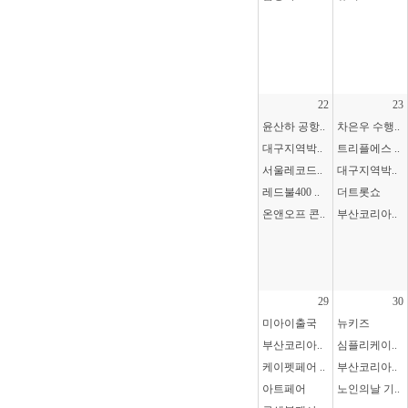
22
23
윤산하 공항..
차은우 수행..
대구지역박..
트리플에스 ..
서울레코드..
대구지역박..
레드불400 ..
더트롯쇼
온앤오프 콘..
부산코리아..
29
30
미아이출국
뉴키즈
부산코리아..
심플리케이..
케이펫페어 ..
부산코리아..
아트페어
노인의날 기..