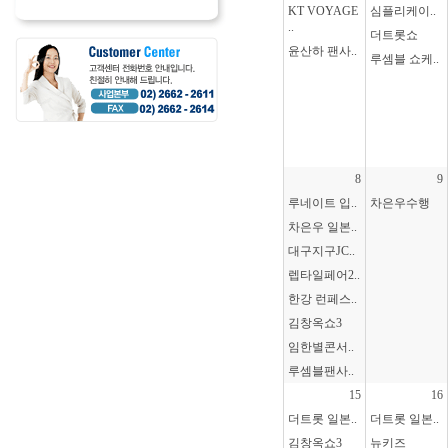
KT VOYAGE
심플리케이..
..
더트롯쇼
윤산하 팬사..
루셈블 쇼케..
8
9
루네이트 입..
차은우수행
차은우 일본..
대구지구JC..
렙타일페어2..
한강 런페스..
김창옥쇼3
임한별콘서..
루셈블팬사..
15
16
더트롯 일본..
더트롯 일본..
김창옥쇼3
뉴키즈