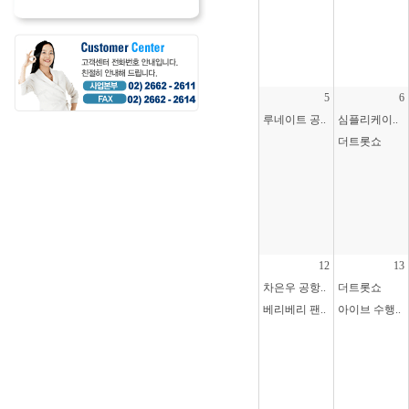
5
6
루네이트 공..
심플리케이..
더트롯쇼
12
13
차은우 공항..
더트롯쇼
베리베리 팬..
아이브 수행..