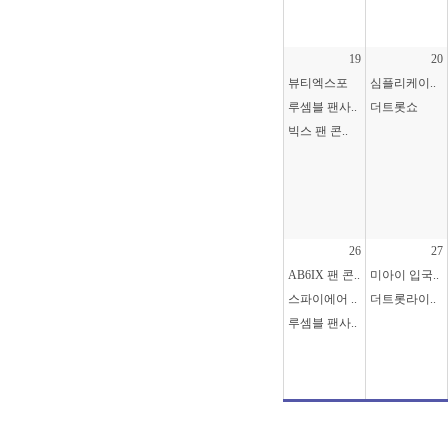
19
20
뷰티엑스포
심플리케이..
루셈블 팬사..
더트롯쇼
빅스 팬 콘..
26
27
AB6IX 팬 콘..
미아이 입국..
스파이에어 ..
더트롯라이..
루셈블 팬사..